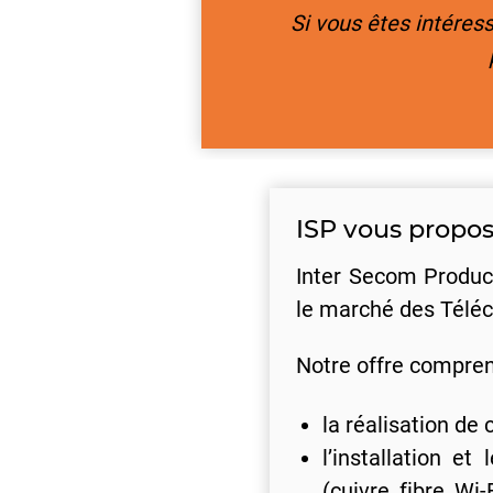
Si vous êtes intéress
ISP vous propo
Inter Secom Product
le marché des Télé
Notre offre compren
la réalisation de
l’installation e
(cuivre, fibre, Wi-Fi